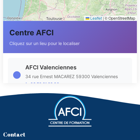
Leaflet
|
© OpenStreetMap
Centre AFCI
Cliquez sur un lieu pour le localiser
AFCI Valenciennes
34 rue Ernest MACAREZ 59300 Valenciennes
📞 03 59 61 22 00
AFCI Villeneuve d’Ascq
25 rue de la vague 59650 Villeneuve d’Ascq
📞 03 59 61 22 00
Contact